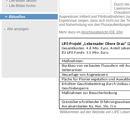
Life-Bilder aktuell
Durch die
Life-Bilder Archiv
Lawinenve
Drauabsch
Aktuelles
Augewässer initiiert und Pilotmaßnahmen zu
Ergebnisse zeigen, dass sich nicht nur die T
und Naherholung von den Flussaufweitungen 
Alle anzeigen
Mehr dazu im
Abschlussbericht (DE, EN)
LIFE-Projekt „Lebensader Obere Drau“ 
Gesamtkosten. 4,6 Mio. Euro, Anteil Lebe
EU LIFE-Fonds: 1,5 Mio. Euro
Maßnahmen:
Rückbau von verbauten Flussufern mit A
Seitenarmen
Neuanlage von Augewässern
Fläche für Pioniervegetation und Auwald
Erhöhter Geschiebeeintrag durch Umbau 
Geschiebesperre
Maßnahmen zur Besucherlenkung
Grenzüberschreitender Erfahrungsaustaus
Anrainerstaaten Ita, Hun, Slo, Cro
Willkommen auf der Website von LIFE Lebe