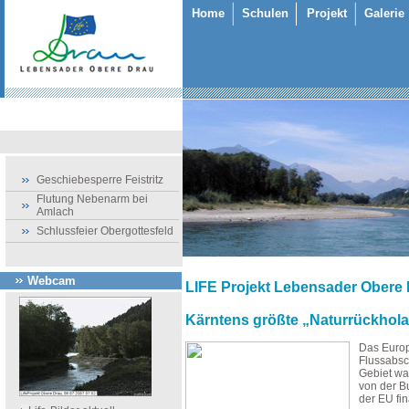
Home
Schulen
Projekt
Galerie
Geschiebesperre Feistritz
Flutung Nebenarm bei
Amlach
Schlussfeier Obergottesfeld
Webcam
LIFE Projekt Lebensader Obere
Kärntens größte „Naturrückhola
Das Europ
Flussabsc
Gebiet wa
von der B
der EU fin